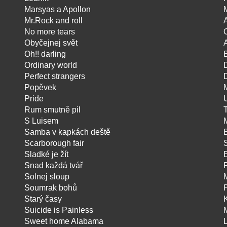
Marsyas a Apollon
Mr.Rock and roll
No more tears
Obyčejnej svět
Oh!! darling
Ordinary world
Perfect strangers
Popěvek
Pride
Rum smutně pil
T
S Luisem
Samba v kapkách deště
Scarborough fair
Sladké je žít
Snad každá tvář
Solnej sloup
Soumrak bohů
Starý časy
Suicide is Painless
Sweet home Alabama