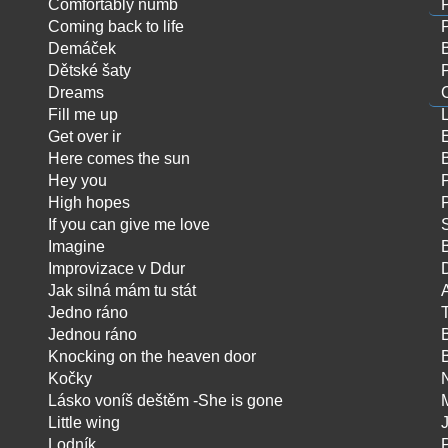
Comfortably numb
Coming back to life
Demáček
Dětské šaty
Dreams
Fill me up
Get over ir
Here comes the sun
Hey you
High hopes
If you can give me love
Imagine
Improvizace v Ddur
Jak silná mám tu stát
Jedno ráno
Jednou ráno
Knocking on the heaven door
Kočky
Lásko voníš deštěm -She is gone
Little wing
Lodník