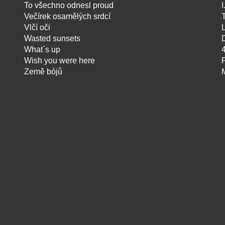
To všechno odnesl proud
Večírek osamělých srdcí
Vlčí oči
Wasted sunsets
What´s up
Wish you were here
Země bójů